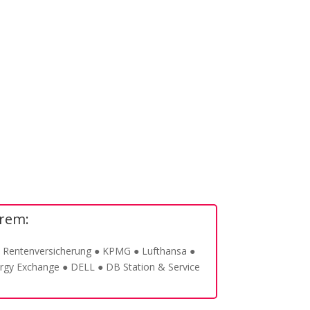
erem:
e Rentenversicherung ● KPMG ● Lufthansa ●
ergy Exchange ● DELL ● DB Station & Service