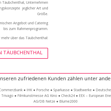
on Täubchenthal,
Unternehmen
ltungskonzepte
jeglicher Art und
Größe.
mischen Angebot und Catering
bis zum Rahmenprogramm.
er mehr über das Täubchenthal:
N TÄUBCHENTHAL
nseren zufriedenen Kunden zählen unter and
 Commerzbank ● IHK ● Porsche ● Sparkasse ● Stadtwerke ● Deutsch
 ● Trivago ● Filmkunstmesse AG Kino ● Check24 ● EEX – European En
AG/DB Netze ● Blume2000