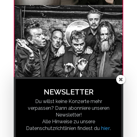
NEWSLETTER
DIE SKEPTIKER & FREUNDE DER
Du willst keine Konzerte mehr
ITALIENISCHEN OPER
verpassen? Dann abonniere unseren
29.05.2027 @ Täubchenthal Leipzig
Newsletter!
Einlass 19:00 | Beginn 20:00
Alle Hinweise zu unsere
VVK: ab 27,50 EUR
hier
Datenschutzrichtlinien findest du
.